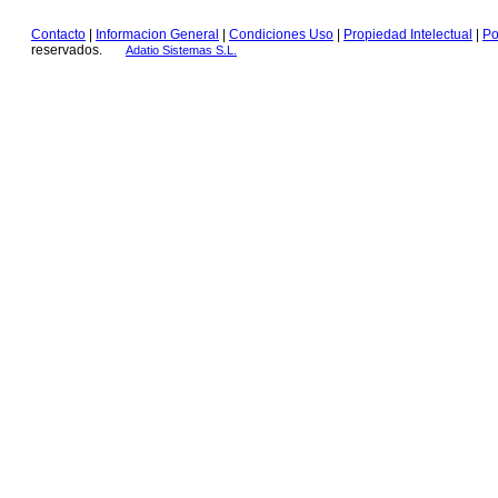
Contacto
|
Informacion General
|
Condiciones Uso
|
Propiedad Intelectual
|
Po
reservados.
Adatio Sistemas S.L.