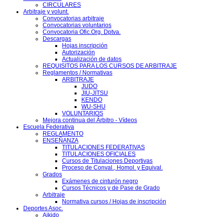
CIRCULARES
Arbitraje y volunt.
Convocatorias arbitraje
Convocatorias voluntarios
Convocatoria Ofic.Org. Dptva.
Descargas
Hojas inscripción
Autorización
Actualización de datos
REQUISITOS PARA LOS CURSOS DE ARBITRAJE
Reglamentos / Normativas
ARBITRAJE
JUDO
JIU-JITSU
KENDO
WU-SHU
VOLUNTARIOS
Mejora continua del Árbitro - Vídeos
Escuela Federativa
REGLAMENTO
ENSEÑANZA
TITULACIONES FEDERATIVAS
TITULACIONES OFICIALES
Cursos de Titulaciones Deportivas
Proceso de Conval., Homol. y Equival.
Grados
Exámenes de cinturón negro
Cursos Técnicos y de Pase de Grado
Arbitraje
Normativa cursos / Hojas de inscripción
Deportes Asoc.
Aikido