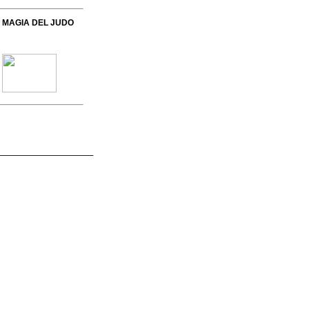
 MAGIA DEL JUDO
 Formación Permanente
dario de Actividades
Circulares
arga de Documentos
ncuentra tu Club