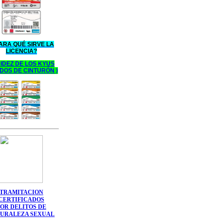
ARA QUÉ SIRVE LA
LICENCIA?
IDEZ DE
LOS KYUS
DOS DE
CINTURÓ
N
)
TRAMITACION
CERTIFICADOS
POR DELITOS DE
URALEZA SEXUAL