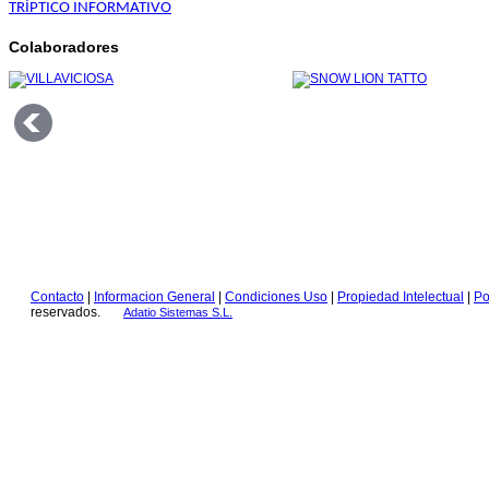
TRÍPTICO INFORMATIVO
Colaboradores
Contacto
|
Informacion General
|
Condiciones Uso
|
Propiedad Intelectual
|
Po
reservados.
Adatio Sistemas S.L.