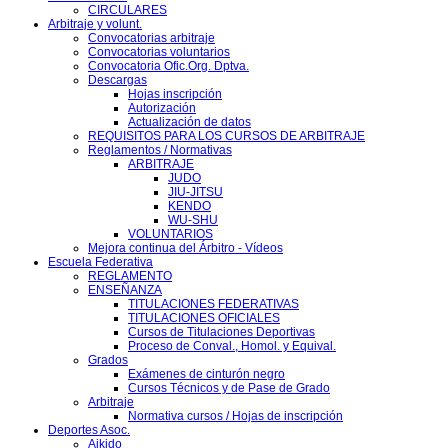
CIRCULARES
Arbitraje y volunt.
Convocatorias arbitraje
Convocatorias voluntarios
Convocatoria Ofic.Org. Dptva.
Descargas
Hojas inscripción
Autorización
Actualización de datos
REQUISITOS PARA LOS CURSOS DE ARBITRAJE
Reglamentos / Normativas
ARBITRAJE
JUDO
JIU-JITSU
KENDO
WU-SHU
VOLUNTARIOS
Mejora continua del Árbitro - Vídeos
Escuela Federativa
REGLAMENTO
ENSEÑANZA
TITULACIONES FEDERATIVAS
TITULACIONES OFICIALES
Cursos de Titulaciones Deportivas
Proceso de Conval., Homol. y Equival.
Grados
Exámenes de cinturón negro
Cursos Técnicos y de Pase de Grado
Arbitraje
Normativa cursos / Hojas de inscripción
Deportes Asoc.
Aikido