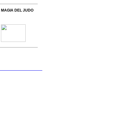
 MAGIA DEL JUDO
 Formación Permanente
dario de Actividades
Circulares
arga de Documentos
ncuentra tu Club