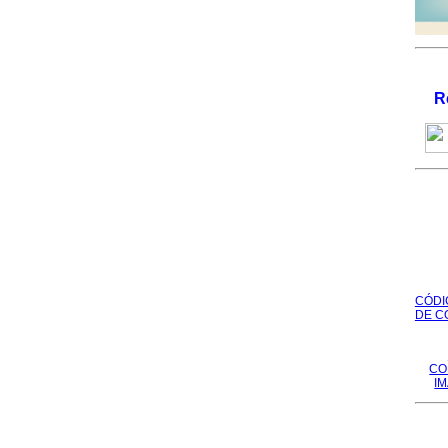
R
CÓDI
DE C
CO
I