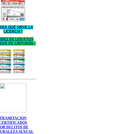
ARA QUÉ SIRVE LA
LICENCIA?
IDEZ DE
LOS KYUS
DOS DE
CINTURÓ
N
)
TRAMITACION
CERTIFICADOS
POR DELITOS DE
URALEZA SEXUAL